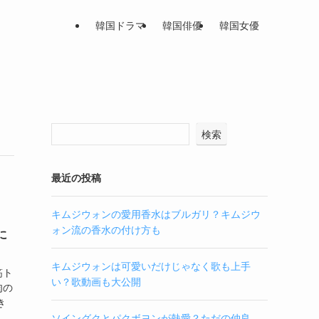
韓国ドラマ
韓国俳優
韓国女優
検索
最近の投稿
キムジウォンの愛用香水はブルガリ？キムジウ
ォン流の香水の付け方も
に
キムジウォンは可愛いだけじゃなく歌も上手
筋ト
い？歌動画も大公開
肉の
き
ソイングクとパクボヨンが熱愛？ただの仲良