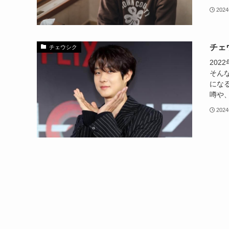
202
チェ
チェウシク
20
そん
にな
噂や、
202