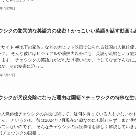
4年7月28日
ウシクの驚異的な英語力の秘密！かっこいい英語を話す動画も
ラサイト 半地下の家族』などの大ヒット映画で知られる韓国の人気俳優
シク。 そんな彼にはビジュアルや演技力以外にも、英語が流暢という魅
ります。 チェウシクの英語力がどれだけ凄いのか、そしてなぜそんなに
か、その秘密に迫っ...
4年7月27日
ウシクが兵役免除になった理由は国籍？チェウシクの特殊な生
の人気俳優チェウシクの兵役に関して、疑問を持っている人も少ないか
ん。 というのも、彼は2024年7月現在34歳なのにも関わらず、まだ兵
っていないのです。 そんなチェウシクの兵役事情を詳しく解説していき
【チェウシクの国籍...