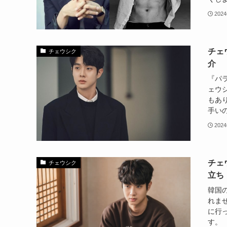
202
チェ
チェウシク
介
『パ
ェウ
もあ
手いの
202
チェ
チェウシク
立ち
韓国
れませ
に行
す。 