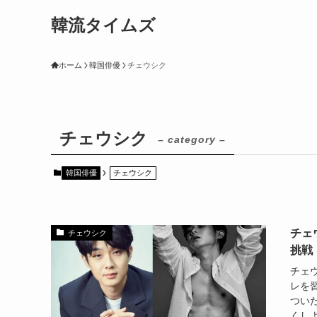
韓流タイムズ
ホーム
韓国俳優
チェウシク
チェウシク
– category –
韓国俳優
チェウシク
チェ
チェウシク
挑戦
チェ
レを
つい
くしよ