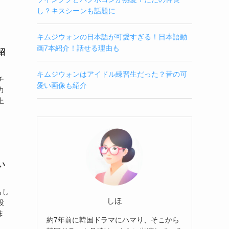
し？キスシーンも話題に
キムジウォンの日本語が可愛すぎる！日本語動
画7本紹介！話せる理由も
紹
キムジウォンはアイドル練習生だった？昔の可
チ
愛い画像も紹介
力
上
い
もし
しほ
役
ま
約7年前に韓国ドラマにハマり、そこから