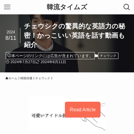
韓流タイムズ
チェウシクの驚異的な英語力の秘
2024
密！かっこいい英語を話す動画も
8/11
紹介
本ページのリンクには広告が含まれています。
チェウシク
2024年7月27日
2024年8月11日
ホーム
韓国俳優
チェウシク
Read Article