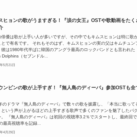
スヒョンの歌がうますぎる！『涙の女王』OSTや歌動画をたく
介
の俳優は歌が上手い人が多いですが、その中でもキムスヒョンは特に歌
ことで有名です。 それもそのはず、キムスヒョンの実の父はキムチュン
、彼は1980年代半ばに韓国のアングラ最高のロックバンドとも言われた
n Dolphins（セブンドル...
4年5月21日
ウンビンの歌が上手すぎ！『無人島のディーバ』参加OSTも全
23年のドラマ『無人島のディーバ』で数々の歌を披露し、「本当に歌って
」という声が上がるほどの上手すぎる歌声で多くのファンを魅了したパ
ン。 『無人島のディーバ』は初回の視聴率3.2％でスタートし、最終回
％の最高視聴率を記録...
4年4月29日