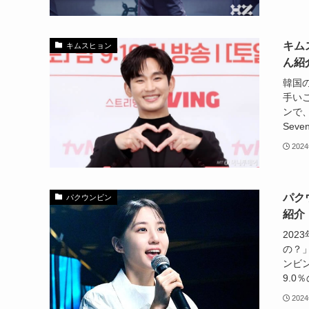
キム
キムスヒョン
ん紹
韓国
手い
ンで
Seve
202
パク
パクウンビン
紹介
20
の？
ンビ
9.0
202