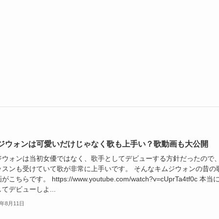
ジウォンは可愛いだけじゃなく歌も上手い？歌動画も大公開
ジウォンは当初女優ではなく、歌手としてデビューする方針だったので
ッスンも受けていて歌が非常に上手いです。 そんなキムジウォンの昔の
こちらです。 https://www.youtube.com/watch?v=cUprTa4tf0c 本当
てデビューしよ...
4年8月11日