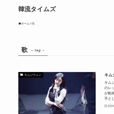
韓流タイムズ
ホーム
歌
歌
– tag –
キム
キムジウォン
キム
のレ
が動画が
手とし
202