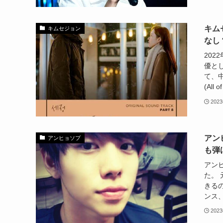
キム
キムセジョン
なし
20
優と
て、中
(All 
202
アン
アンヒョソプ
も弾
アン
た。
きる
ンス、
202