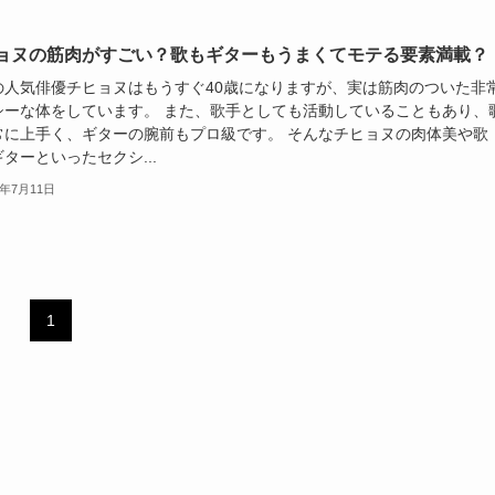
ョヌの筋肉がすごい？歌もギターもうまくてモテる要素満載？
の人気俳優チヒョヌはもうすぐ40歳になりますが、実は筋肉のついた非
シーな体をしています。 また、歌手としても活動していることもあり、
常に上手く、ギターの腕前もプロ級です。 そんなチヒョヌの肉体美や歌
ターといったセクシ...
3年7月11日
1