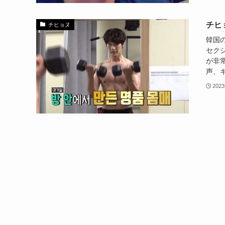
チヒ
チヒョヌ
韓国
セク
が非
声、ギ
202