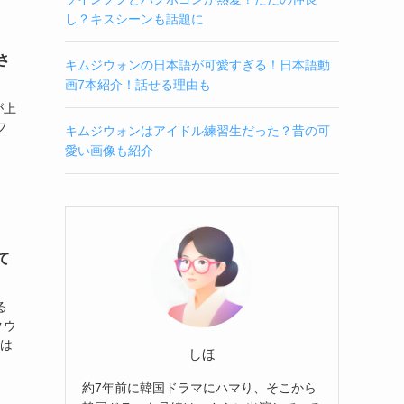
し？キスシーンも話題に
さ
キムジウォンの日本語が可愛すぎる！日本語動
画7本紹介！話せる理由も
が上
フ
キムジウォンはアイドル練習生だった？昔の可
愛い画像も紹介
て
る
クウ
では
しほ
約7年前に韓国ドラマにハマり、そこから