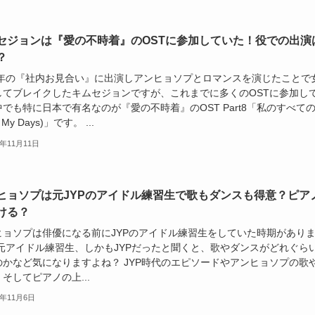
セジョンは『愛の不時着』のOSTに参加していた！役での出演
？
22年の『社内お見合い』に出演しアンヒョソプとロマンスを演じたことで
してブレイクしたキムセジョンですが、これまでに多くのOSTに参加し
でも特に日本で有名なのが『愛の不時着』のOST Part8「私のすべて
of My Days)」です。 ...
3年11月11日
ヒョソプは元JYPのアイドル練習生で歌もダンスも得意？ピア
ける？
ヒョソプは俳優になる前にJYPのアイドル練習生をしていた時期があり
 元アイドル練習生、しかもJYPだったと聞くと、歌やダンスがどれぐら
のかなど気になりますよね？ JYP時代のエピソードやアンヒョソプの歌
そしてピアノの上...
3年11月6日