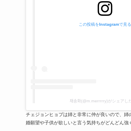
この投稿をInstagramで見
채송화(@m.merrrrry)がシェア
チェジョンヒョプは姉と非常に仲が良いので、姉
婚願望や子供が欲しいと言う気持ちがどんどん強